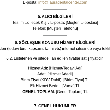
E-posta:
info@lauradentalcenter.com
5. ALICI BİLGİLERİ
Teslim Edilecek Kişi / E-posta: [Müşteri E-postası]
Telefon: [Müşteri Telefonu]
6. SÖZLEŞME KONUSU HİZMET BİLGİLERİ
leri (tedavi türü, kapsamı, tarihi vb.) internet sitesinde veya tekli
6.2. Listelenen ve sitede ilan edilen fiyatlar satış fiyatıdır.
Hizmet Adı: [Hizmet/Tedavi Adı]
Adet: [Hizmet Adedi]
Birim Fiyat (KDV Dahil): [Birim Fiyat] TL
Ek Hizmet Bedeli: [Varsa] TL
GENEL TOPLAM:
[Genel Toplam] TL
7. GENEL HÜKÜMLER