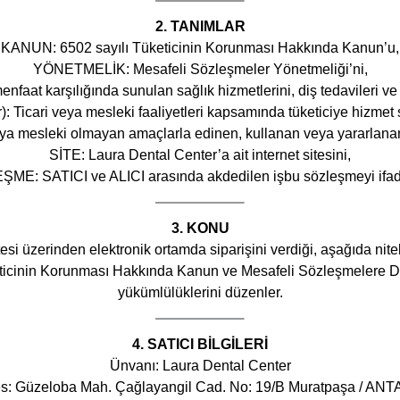
2. TANIMLAR
KANUN: 6502 sayılı Tüketicinin Korunması Hakkında Kanun’u,
YÖNETMELİK: Mesafeli Sözleşmeler Yönetmeliği’ni,
nfaat karşılığında sunulan sağlık hizmetlerini, diş tedavileri ve
: Ticari veya mesleki faaliyetleri kapsamında tüketiciye hizmet
veya mesleki olmayan amaçlarla edinen, kullanan veya yararlanan
SİTE: Laura Dental Center’a ait internet sitesini,
ME: SATICI ve ALICI arasında akdedilen işbu sözleşmeyi ifad
3. KONU
i üzerinden elektronik ortamda siparişini verdiği, aşağıda nitelikl
 Tüketicinin Korunması Hakkında Kanun ve Mesafeli Sözleşmelere 
yükümlülüklerini düzenler.
4. SATICI BİLGİLERİ
Ünvanı: Laura Dental Center
s: Güzeloba Mah. Çağlayangil Cad. No: 19/B Muratpaşa / AN