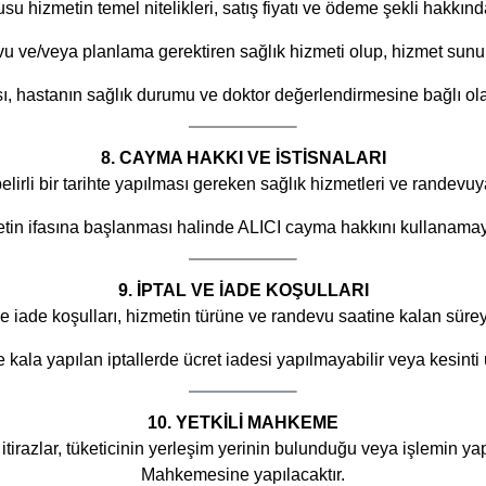
u hizmetin temel nitelikleri, satış fiyatı ve ödeme şekli hakkınd
ve/veya planlama gerektiren sağlık hizmeti olup, hizmet sunumu ilg
, hastanın sağlık durumu ve doktor değerlendirmesine bağlı olara
8. CAYMA HAKKI VE İSTİSNALARI
irli bir tarihte yapılması gereken sağlık hizmetleri ve randevuya 
tin ifasına başlanması halinde ALICI cayma hakkını kullanamaya
9. İPTAL VE İADE KOŞULLARI
e iade koşulları, hizmetin türüne ve randevu saatine kalan süreye
re kala yapılan iptallerde ücret iadesi yapılmayabilir veya kesinti
10. YETKİLİ MAHKEME
irazlar, tüketicinin yerleşim yerinin bulunduğu veya işlemin ya
Mahkemesine yapılacaktır.