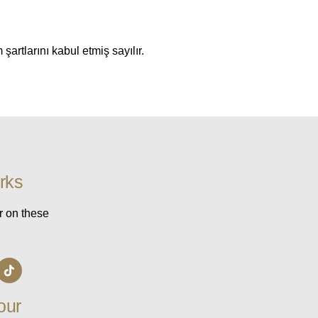
artlarını kabul etmiş sayılır.
rks
r on these
our