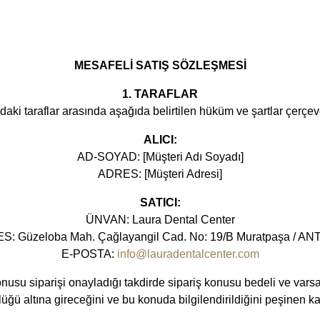
MESAFELİ SATIŞ SÖZLEŞMESİ
1. TARAFLAR
aki taraflar arasında aşağıda belirtilen hüküm ve şartlar çerçev
ALICI:
AD-SOYAD: [Müşteri Adı Soyadı]
ADRES: [Müşteri Adresi]
SATICI:
ÜNVAN: Laura Dental Center
: Güzeloba Mah. Çağlayangil Cad. No: 19/B Muratpaşa / A
E-POSTA:
info@lauradentalcenter.com
su siparişi onayladığı takdirde sipariş konusu bedeli ve varsa iş
üğü altına gireceğini ve bu konuda bilgilendirildiğini peşinen ka